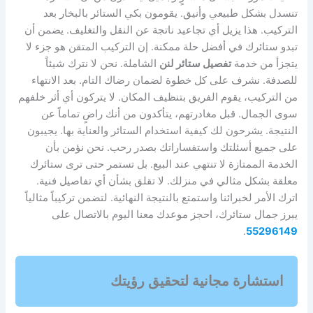
تنسدل بشكل طبيعي وأنيق. يقومون بكي الستائر بالبخار بعد
التركيب. هذا يزيل أي تجاعيد ناتجة عن النقل والتغليف. يضمن أن
تبدو ستائرك في أفضل حلة ممكنة. إن التركيب المتقن هو جزء لا
يتجزأ من خدمة
تفصيل ستائر لنن
الشاملة. نحن لا نترك شيئاً
للصدفة. نشرف على كل خطوة لضمان رضاك التام. بعد الانتهاء
من التركيب، يقوم الفريق بتنظيف المكان. لا يتركون أي أثر خلفهم
سوى الجمال. قبل مغادرتهم، يتأكدون من أنك راضٍ تماماً عن
النتيجة. يشرحون لك كيفية استخدام الستائر والعناية بها. يجيبون
على جميع أسئلتك واستفساراتك بصدر رحب. نحن نؤمن بأن
الخدمة الممتازة لا تنتهي عند البيع. بل تستمر حتى ترى ستائرك
معلقة بشكل مثالي في منزلك. لا تقلق بشأن أي تفاصيل فنية.
اترك الأمر لخبرائنا واستمتع بالنتيجة النهائية. لتضمن تركيباً مثالياً
يبرز جمال ستائرك، احجز موعدك معنا اليوم بالاتصال على
.
55296149
استشارة مجانية لتحقيق رؤيتك