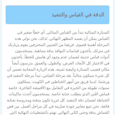
الدقة في القياس والتنفيذ
الستارة المثالية تبدأ من القياس المثالي. أي خطأ صغير في
القياس يمكن أن يفسد المظهر النهائي. لذلك، نحن نولي هذه
المرحلة أهمية قصوى. فريقنا من الفنيين المحترفين يقوم بزيارتك
في منزلك. يأخذون قياسات النوافذ بدقة متناهية. يستخدمون
أدوات قياس حديثة لضمان عدم وجود أي هامش للخطأ. يأخذون
في الاعتبار كل الأبعاد: العرض، والطول، والعمق. يدرسون أيضاً
مكان قضيب الستارة وكيفية تثبيته. هذه الزيارة المجانية تضمن أن
كل شيء سيكون مثالياً. بعد مرحلة القياس، تبدأ مرحلة التنفيذ في
ورشتنا. لدينا فريق من أمهر الخياطين في الكويت. يمتلكون
سنوات طويلة من الخبرة في التعامل مع الأقمشة الفاخرة. خاصة
قماش اللنن الذي يتطلب عناية خاصة. يستخدمون أحدث ماكينات
الخياطة لضمان دقة التنفيذ. كل غرزة تكون متقنة ومدروسة بعناية
فائقة. نحن نتبع معايير جودة صارمة في كل مراحل العمل. من قص
القماش بدقة وحتى الكي النهائي. نهتم بالتشطيبات النهائية التي