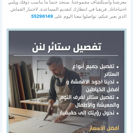
معرضنا واستكشاف مجموعتنا. ستجد حتماً ما يناسب ذوقك ويلبي
احتياجاتك. فريقنا في انتظارك لتقديم المساعدة. لاختيار القماش
الذي يعبر عنكم، تواصلوا معنا اليوم على
55296149
.