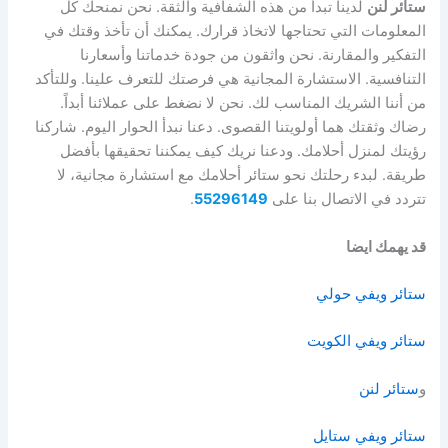
ستائر لنن
لدينا تبدأ من هذه الشفافية والثقة. نحن نمنحك كل
المعلومات التي تحتاجها لاتخاذ قرارك. يمكنك أن تأخذ وقتك في
التفكير والمقارنة. نحن واثقون من جودة خدماتنا وأسعارنا
التنافسية. الاستشارة المجانية هي فرصتك للتعرف علينا. وللتأكد
من أننا الشريك المناسب لك. نحن لا نضغط على عملائنا أبداً.
رضاك وثقتك هما أولويتنا القصوى. دعنا نبدأ الحوار اليوم. شاركنا
رؤيتك لمنزل أحلامك. ودعنا نريك كيف يمكننا تحقيقها بأفضل
طريقة. لبدء رحلتك نحو ستائر أحلامك مع استشارة مجانية، لا
تتردد في الاتصال بنا على
55296149
.
قد يهمك ايضا
ستائر ويفي حولي
ستائر ويفي الكويت
و
ستائر لنن
ستائر ويفي ستايل