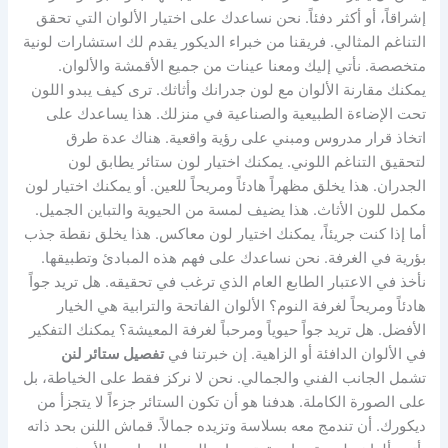
إشراقاً، أو أكثر دفئاً. نحن نساعدك على اختيار الألوان التي تحقق
التناغم المثالي. فريقنا من خبراء الديكور يقدم لك استشارات لونية
متخصصة. نأتي إليك ومعنا عينات من جميع الأقمشة والألوان.
يمكنك مقارنة الألوان مع لون جدرانك وأثاثك. ترى كيف يبدو اللون
تحت الإضاءة الطبيعية والصناعية في منزلك. هذا يساعدك على
اتخاذ قرار مدروس ومبني على رؤية واقعية. هناك عدة طرق
لتحقيق التناغم اللوني. يمكنك اختيار لون ستائر يطابق لون
الجدران. هذا يخلق مظهراً هادئاً ومريحاً للعين. أو يمكنك اختيار لون
مكمل للون الأثاث. هذا يضيف لمسة من الحيوية والتباين الجميل.
أما إذا كنت جريئاً، يمكنك اختيار لون معاكس. هذا يخلق نقطة جذب
بؤرية في الغرفة. نحن نساعدك على فهم هذه المبادئ وتطبيقها.
نأخذ في الاعتبار الطابع العام الذي ترغب في تحقيقه. هل تريد جواً
هادئاً ومريحاً لغرفة النوم؟ الألوان الفاتحة والترابية هي الخيار
الأفضل. هل تريد جواً حيوياً ومرحباً لغرفة المعيشة؟ يمكنك التفكير
في الألوان الدافئة أو الزاهية. إن خبرتنا في
تفصيل ستائر لنن
تشمل الجانب الفني والجمالي. نحن لا نركز فقط على الخياطة، بل
على الصورة الكاملة. هدفنا هو أن تكون الستائر جزءاً لا يتجزأ من
ديكورك. أن تندمج معه بسلاسة وتزيده جمالاً. قماش اللنن بحد ذاته