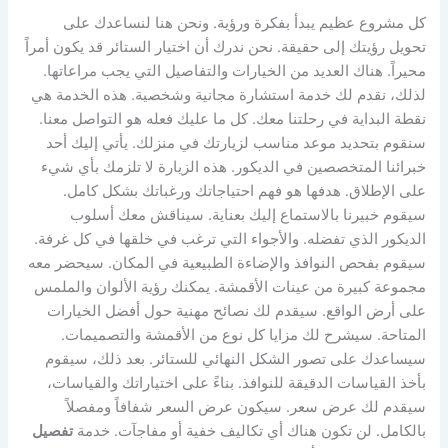
كل مشروع عظيم يبدأ بفكرة ورؤية. ونحن هنا لنساعدك على
تحويل رؤيتك إلى حقيقة. نحن ندرك أن اختيار الستائر قد يكون أمراً
محيراً. هناك العديد من الخيارات والتفاصيل التي يجب مراعاتها.
لذلك، نقدم لك خدمة استشارة مجانية وشخصية. هذه الخدمة هي
نقطة البداية في رحلتنا معك. كل ما عليك فعله هو التواصل معنا.
سنقوم بتحديد موعد مناسب لزيارتك في منزلك. يأتي إليك أحد
خبرائنا المتخصصين في الديكور. هذه الزيارة لا تلزمك بأي شيء
على الإطلاق. هدفها هو فهم احتياجاتك ورغباتك بشكل كامل.
سيقوم خبيرنا بالاستماع إليك بعناية. سيناقش معك أسلوب
الديكور الذي تفضله. والأجواء التي ترغب في خلقها في كل غرفة.
سيقوم بفحص النوافذ والإضاءة الطبيعية في المكان. سيحضر معه
مجموعة كبيرة من عينات الأقمشة. يمكنك رؤية الألوان والملمس
على أرض الواقع. سيقدم لك نصائح مهنية حول أفضل الخيارات
المتاحة. سيشرح لك مزايا كل نوع من الأقمشة والتصميمات.
سيساعدك على تصور الشكل النهائي للستائر. بعد ذلك، سيقوم
بأخذ القياسات الدقيقة للنوافذ. بناءً على اختياراتك والقياسات،
سيقدم لك عرض سعر. سيكون عرض السعر شفافاً ومفصلاً
بالكامل. لن تكون هناك أي تكاليف خفية أو مفاجآت. خدمة
تفصيل