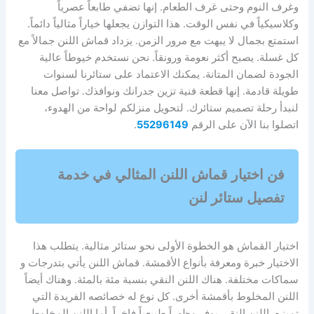
وغرف النوم وحتى غرف الطعام. إنها تضفي طابعاً عصرياً
وكلاسيكياً في نفس الوقت. هذا التوازن يجعلها خياراً مثالياً دائماً.
استمتع بجمال لا يبهت مع مرور الزمن. يزداد قماش اللنن جمالاً مع
كل غسلة. يصبح أكثر نعومة ورونقاً. نحن نستخدم خيوطاً عالية
الجودة لضمان المتانة. يمكنك الاعتماد على ستائرنا لسنوات
طويلة قادمة. إنها قطعة فنية تزين جدرانك ونوافذك. تواصل معنا
لنبدأ رحلة تصميم ستائرك. لتحويل منزلكم لواحة من الهدوء،
اتصلوا بنا الآن على الرقم
55296149
.
فن اختيار قماش اللنن المثالي في خدمة
تفصيل ستائر لنن
اختيار القماش هو الخطوة الأولى نحو ستائر مثالية. يتطلب هذا
الاختيار خبرة ومعرفة بأنواع الأقمشة. قماش اللنن يأتي بتدرجات و
سماكات مختلفة. هناك اللنن النقي بنسبة مئة بالمئة. وهناك أيضاً
اللنن المخلوط بأقمشة أخرى. كل نوع له خصائصه الفريدة التي
تميزه. اللنن النقي يوفر مظهراً طبيعياً فاخراً. أما اللنن المخلوط