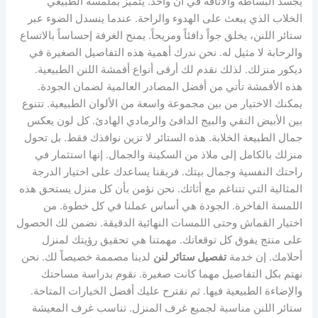
يجسد البساطة والأناقة في آن واحد. يتميز بملمسه الطبيعي
الخلاب الذي يبعث على الهدوء والراحة. عندما ينسدل الضوء عبر
ستائر اللنن، يخلق جواً دافئاً ومريحاً. يمنح الغرفة إحساساً بالاتساع
والرحابة لا مثيل له. نحن ندرك أهمية هذه التفاصيل الصغيرة في
ديكور منزلك. لذلك نقدم لك أرقى أنواع أقمشة اللنن الطبيعية.
هذه الأقمشة تأتي من أفضل المصادر العالمية لضمان الجودة.
يمكنك الاختيار من بين مجموعة واسعة من الألوان الطبيعية. تتنوع
بين الأبيض النقي والبيج الدافئ والرمادي الهادئ. كل لون يعكس
جمال الطبيعة الخلابة. هذه الستائر لا تزين نوافذك فقط. بل تحول
منزلك بالكامل إلى ملاذ من السكينة والجمال. إنها استثمار في
راحتك النفسية وجمال بيتك. فريقنا يساعدك على اختيار الدرجة
المثالية التي تتناغم مع أثاثك. نحن نؤمن بأن كل منزل يستحق هذه
اللمسة الفاخرة. الجودة هي أساس عملنا في كل خطوة. من
اختيار القماش وحتى اللمسات النهائية الدقيقة. نضمن لك الحصول
على منتج يفوق كل توقعاتك. مهمتنا هي تحقيق رؤيتك لمنزل
أحلامك. إن خدمة
تفصيل ستائر لنن
لدينا مصممة خصيصاً لك. نحن
نهتم بكل التفاصيل مهما كانت صغيرة. نقوم بدراسة مساحتك
والإضاءة الطبيعية فيها. ثم نقترح عليك أفضل الخيارات المتاحة.
ستائر اللنن مناسبة لجميع غرف المنزل. تناسب غرف المعيشة