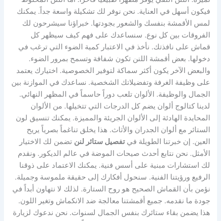
فيكون أسهل في العناية. نحن نوفر لك تشكيلة واسعة جداً. يمكنك
لمس الأقمشة بنفسك والشعور بجودتها. خبراؤنا سيشرحون لك
الفروقات بين كل نوع. سنساعدك على فهم كيف سيظهر كل
قماش على نافذتك. نأخذ في الاعتبار كمية الضوء التي ترغب في
دخولها. بعض أقمشة اللنن تكون شفافة وتسمح بمرور الضوء.
والبعض الآخر يكون أكثر سماكة لتوفير الخصوصية. اختيارك يعتمد
على وظيفة الغرفة وتفضيلاتك الشخصية. نساعدك في الموازنة بين
الجمال والوظيفة. الألوان تلعب دوراً حاسماً في المظهر النهائي.
لدينا كتالوج ألوان يضم كل الدرجات التي تتخيلها. من الألوان
المحايدة الهادئة إلى الألوان الجريئة والمميزة. يمكنك تنسيق لون
الستائر مع ألوان الجدران والأثاث. هذا يخلق تناغماً بصرياً يريح
العين. إن خبرتنا الطويلة في
تفصيل ستائر لنن
تضمن لك الاختيار
الأمثل. نحن نتابع أحدث صيحات الموضة في عالم الديكور. ونقدم
لك استشارات مبنية على أسس فنية. يمكنك الاعتماد على ذوقنا
الرفيع ورؤيتنا الفنية. سنحول أفكارك إلى حقيقة ملموسة وجميلة.
نؤمن بأن القماش الصحيح هو روح الستارة. لذلك لا نتهاون أبداً في
جودة ما نقدمه. جميع أقمشتنا معالجة ضد الانكماش وتغير اللون.
هذا يضمن بقاء ستائرك بنفس الجمال لسنوات. نحن ندعوك لزيارة