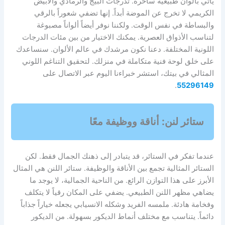
يأتي بألوان طبيعية ساحرة. تدرجات البيج والرمادي والأبيض
الكريمي لا تخرج عن الموضة أبداً. إنها تضفي شعوراً بالرقي
والبساطة في نفس الوقت. ولكننا نوفر أيضاً ألواناً مصبوغة
لتناسب الأذواق العصرية. يمكنك الاختيار من بين مئات الدرجات
اللونية المختلفة. دعنا نكون مرشدك في عالم الألوان. سنساعدك
على خلق لوحة فنية متكاملة في منزلك. لتحقيق التناغم اللوني
المثالي في بيتك، استشر خبراءنا اليوم عبر الاتصال على
.
55296149
ستائر لنن: أناقة ووظيفة معًا
عندما تفكر في الستائر، قد يتبادر إلى ذهنك الجمال فقط. لكن
الستائر المثالية تجمع بين الأناقة والوظيفة. ستائر اللنن هي المثال
الأبرز على هذا التوازن الرائع. من الناحية الجمالية، لا يوجد ما
يضاهي مظهر اللنن الطبيعي. يضفي على المكان رقياً لا يتكلف
وفخامة هادئة. ملمسه الفريد وشكله الانسيابي يجعله خياراً جذاباً
دائماً. يتناسب مع مختلف أنماط الديكور بسهولة. من الديكور