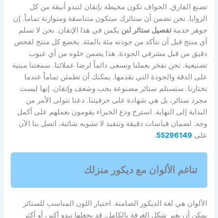
تصنع الفارق. الحواف تكون مخيطة بإتقان لتبدو أنيقة من كل
الزوايا. نحن نضمن أن ستائرك ستكون متناسقة ومتوازنة تماماً. إن
جوهر خدمة
تفصيل ستائر لنن
يكمن في هذا الإتقان. نحن لا نسلم
أي منتج قبل أن نتأكد من جودته مئة بالمئة. يخضع كل منتج لفحص
دقيق من قبل مشرفي الجودة. هذا يضمن خلوه من أي عيوب
تصنيعية. نحن نفخر بعملنا ونسعى دائماً لرضا عملائنا. سمعتنا مبنية
على الدقة والجودة التي نقدمها. يمكنك أن تطمئن تماماً عندما
تختارنا. ستستلم ستائر مصنوعة بحب وشغف وإتقان. إنها ليست
مجرد ستائر، بل هي شهادة على حرفيتنا. دعنا نتولى الأمر من
البداية إلى النهاية. استرخ ودع الخبراء يقومون بعملهم على أكمل
وجه. لضمان قياسات دقيقة وتنفيذ لا تشوبه شائبة، اتصل بنا الآن
على
55296149
.
تناغم الألوان مع ديكور منزلك
الألوان هي لغة الديكور الصامتة. اختيار اللون المناسب للستائر
يمكن أن يغير شكل الغرفة بالكامل. قد يجعلها تبدو أكبر، أو أكثر