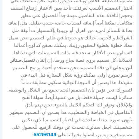
تصميم له طابعه الخاص ويناسب ديكوراً معيناً. نحن نساعدك على
اختيار التصميم الأنسب لغرفتك. نأخذ بعين الاعتبار ارتفاع السقف
وحجم النافذة. هذه التفاصيل مهمة جداً للحصول على مظهر
متكامل. يمكننا أيضاً إضافة لمسات خاصة حسب طلبك. مثل إضافة
بطانة للستائر لمزيد من العزل. أو تزيينها بإكسسوارات أنيقة مثل
الشرائط والأحزمة. خيالك هو حدودنا في عالم التصميم. نحن نعمل
معك خطوة بخطوة لتحقيق رؤيتك. يمكنك تصفح كتالوج أعمالنا
لتستلهم بعض الأفكار. ستجد فيه مئات التصميمات التي نفذناها
لعملائنا. كل تصميم يروي قصة نجاح ورضا. إن إتقان
تفصيل ستائر
لنن
يتجلى في دقة التصميم. نحن نستخدم أحدث برامج التصميم
لرسم نموذج أولي. يمكنك رؤية شكل الستارة قبل البدء في
تنفيذها. هذا يضمن أن النتيجة النهائية ستكون مطابقة تماماً
لتصورك. نحن نؤمن بأن التصميم الجيد يجمع بين الشكل والوظيفة.
ستائرنا ليست جميلة فقط، بل هي عملية أيضاً. سهلة الفتح
والإغلاق، وتوفر لك التحكم الكامل بالضوء. نحن نهتم بأدق
التفاصيل في الخياطة والتشطيب. هذا يضمن أن التصميم سيظهر
بأبهى صورة. دعنا نساعدك في اختيار التصميم الذي يعكس
شخصيتك. اجعل ستائرك تتحدث عن ذوقك الرفيع. للحصول على
تصميم فريد ومميز، اتصلوا بخبرائنا على
55296149
.