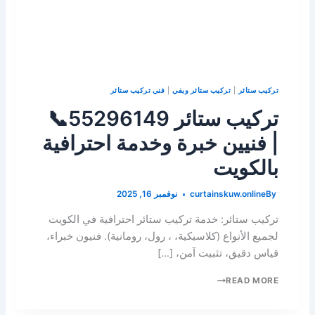
تركيب ستائر
|
تركيب ستائر ويفي
|
فني تركيب ستائر
تركيب ستائر 55296149📞
| فنيين خبرة وخدمة احترافية
بالكويت
By
curtainskuw.online
نوفمبر 16, 2025
تركيب ستائر: خدمة تركيب ستائر احترافية في الكويت
لجميع الأنواع (كلاسيكية، ، رول، رومانية). فنيون خبراء،
قياس دقيق، تثبيت آمن، […]
READ MORE