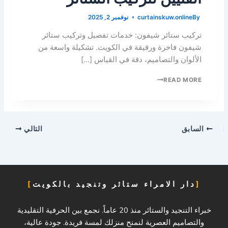
By
curtainskuw.online
نوفمبر 2, 2025
تركيب ستائر شيفون: خدمات تفصيل وتركيب ستائر
شيفون فاخرة ورقيقة في الكويت. تشكيلة واسعة من
الألوان والتصاميم، دقة في القياس […]
READ MORE
السابق
التالي
دار الامراء ستائر وتنجيد بالكويت
خبراء التنجيد والستائر منذ 20 عاماً. نجمع بين الحرفية التقليدية
والتصاميم العصرية لنمنح منزلك لمسة فريدة. جودة عالية،