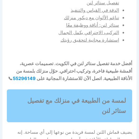
تفصيل ستائر لنن
الدقة في القياس والتنفيذ
تناغم الألوان مع ديكور منزلك
ستائر لنن: أناقة ووظيفة معًا
التركيب الاحترافي يكمل الجمال
استشارة مجانية لتحقيق رؤيتك
أفضل خدمة تفصيل ستائر لنن في الكويت. تصميمات عصرية،
أقمشة طبيعية فاخرة، وتركيب احترافي. حوّل منزلك بلمسة من
الأناقة الطبيعية. اتصل الآن للاستشارة المجانية على
55296149
📞
لمسة من الطبيعة في منزلك مع تفصيل
ستائر لنن
يضيف قماش اللنن لمسة فريدة من نوعها إلى أي مساحة. إنه