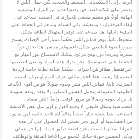
الريفي إلى الاسكندنافي البسيط والحديث. لكن جمال اللنن لا
يقتصر على شكله فقط. فهو يقدم العديد من المزايا الوظيفية
الهامة. أولاً، هو منظم طبيعي للحرارة. في الصيف، يساعد على
إبقاء الغرفة باردة ومنعشة. وفي الشتاء، يساهم في الحفاظ على
الدفء داخلها. هذا يساعد على توفير استهلاك الطاقة بشكل
ملحوظ. ثانياً، يوفر قماش اللنن تحكماً ممتازاً في الإضاءة. يسمح
بمرور الضوء الطبيعي بشكل ناعم وغير مباشر. هذا يخلق جواً
مشرقاً ومريحاً دون وهج مزعج. يمكنك الاستمتاع بنور النهار مع
الحفاظ على خصوصيتك. نحن ندرك هذه المزايا ونسعى لتعظيمها
عبر
تفصيل ستائر لنن
احترافي. يمكننا إضافة بطانة خاصة لزيادة
التعتيم إذا رغبت. هذا الخيار مثالي لغرف النوم أو غرف السينما
المنزلية. ثالثاً، قماش اللنن متين ويدوم طويلاً. هو من أقوى الألياف
الطبيعية المعروفة. يتحمل الغسيل المتكرر ولا يفقد رونقه بسهولة.
بل يزداد نعومة وجمالاً مع مرور الوقت. رابعاً، اللنن مضاد
للحساسية بشكل طبيعي. لا يجمع الغبار والوبر مثل بعض الأقمشة
الصناعية. هذا يجعله خياراً صحياً مثالياً للعائلات. خاصة لمن يعانون
من الحساسية أو الربو. نحن نضمن لك الحصول على كل هذه
المزايا. ستائرنا ليست مجرد قطعة ديكور جميلة. إنها حل عملي
وذكي لتحسين جودة حياتك. للجمع بين الأناقة الفائقة والوظائف