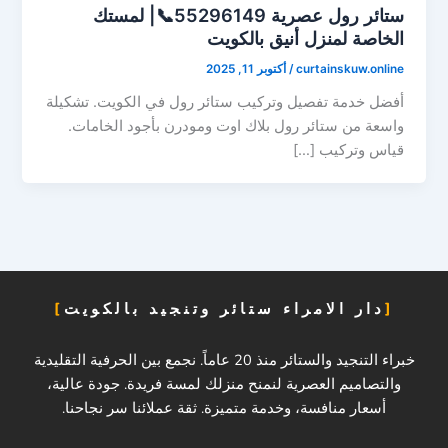
ستائر رول عصرية 55296149📞| لمستك
الخاصة لمنزل أنيق بالكويت
curtainskuw.online
/
أكتوبر 11, 2025
أفضل خدمة تفصيل وتركيب ستائر رول في الكويت. تشكيلة
واسعة من ستائر رول بلاك اوت ومودرن بأجود الخامات.
قياس وتركيب […]
دار الامراء ستائر وتنجيد بالكويت
خبراء التنجيد والستائر منذ 20 عاماً. نجمع بين الحرفية التقليدية
والتصاميم العصرية لنمنح منزلك لمسة فريدة. جودة عالية،
أسعار منافسة، وخدمة متميزة. ثقة عملائنا سر نجاحنا.