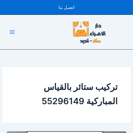
خطي
اتصـل بنا
لى
لمحتوى
تركيب ستائر بالقياس
المباركية 55296149