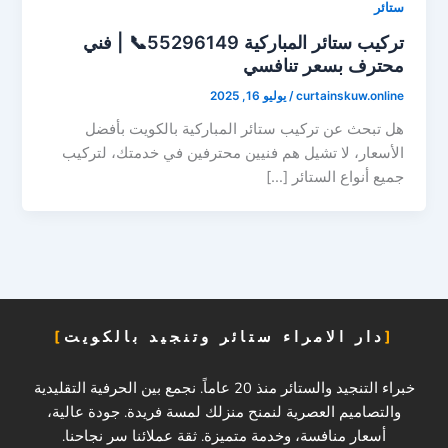
ستائر
تركيب ستائر المباركية 55296149📞 | فني
محترف بسعر تنافسي
curtainskuw.online
/
يوليو 16, 2025
هل تبحث عن تركيب ستائر المباركية بالكويت بأفضل
الأسعار، لا تشيل هم فنيين محترفين في خدمتك، لتركيب
جميع أنواع الستائر […]
دار الامراء ستائر وتنجيد بالكويت
خبراء التنجيد والستائر منذ 20 عاماً. نجمع بين الحرفية التقليدية
والتصاميم العصرية لنمنح منزلك لمسة فريدة. جودة عالية،
أسعار منافسة، وخدمة متميزة. ثقة عملائنا سر نجاحنا.