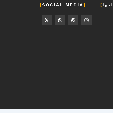
جها
SOCIAL MEDIA
X
W
W
I
-
h
o
n
t
a
r
s
w
t
d
t
i
s
p
a
t
a
r
g
t
p
e
r
e
p
s
a
r
s
m