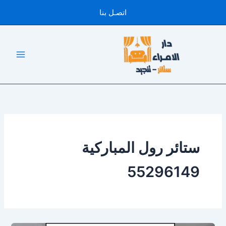
خطي
اتصـل بنا
لى
لمحتوى
ستائر رول المباركية
55296149