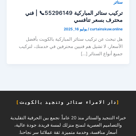
ستائر
تركيب ستائر المباركية 55296149📞 | فني
محترف بسعر تنافسي
curtainskuw.online
/
يوليو 16, 2025
هل تبحث عن تركيب ستائر المباركية بالكويت بأفضل
الأسعار، لا تشيل هم فنيين محترفين في خدمتك، لتركيب
جميع أنواع الستائر […]
دار الامراء ستائر وتنجيد بالكويت
خبراء التنجيد والستائر منذ 20 عاماً. نجمع بين الحرفية التقليدية
والتصاميم العصرية لنمنح منزلك لمسة فريدة. جودة عالية،
أسعار منافسة، وخدمة متميزة. ثقة عملائنا سر نجاحنا.