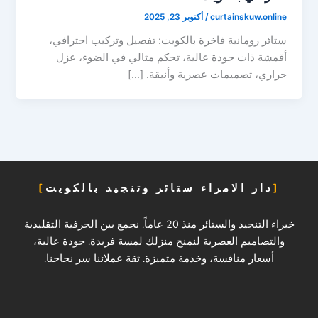
curtainskuw.online
/
أكتوبر 23, 2025
ستائر رومانية فاخرة بالكويت: تفصيل وتركيب احترافي،
أقمشة ذات جودة عالية، تحكم مثالي في الضوء، عزل
حراري، تصميمات عصرية وأنيقة. […]
دار الامراء ستائر وتنجيد بالكويت
خبراء التنجيد والستائر منذ 20 عاماً. نجمع بين الحرفية التقليدية
والتصاميم العصرية لنمنح منزلك لمسة فريدة. جودة عالية،
أسعار منافسة، وخدمة متميزة. ثقة عملائنا سر نجاحنا.