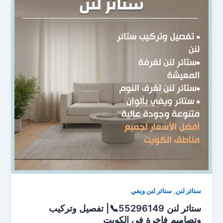
,
ستائر لنن
ستائر لنن ويفي
ستائر لنن 55296149📞| تفصيل وتركيب
وتصاميم فاخرة في الكويت