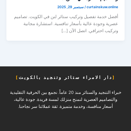
curtainskuw.online
/
سبتمبر 29, 2025
أفضل خدمة تفصيل وتركيب ستائر لنن في الكويت. تصاميم
عصرية وجودة عالية بأسعار تنافسية. استشارة مجانية
وتركيب احترافي. اتصل الآن […]
دار الامراء ستائر وتنجيد بالكويت
خبراء التنجيد والستائر منذ 20 عاماً. نجمع بين الحرفية التقليدية
والتصاميم العصرية لنمنح منزلك لمسة فريدة. جودة عالية،
أسعار منافسة، وخدمة متميزة. ثقة عملائنا سر نجاحنا.