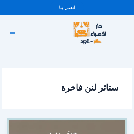
خطي
اتصـل بنا
لى
لمحتوى
ستائر لنن فاخرة