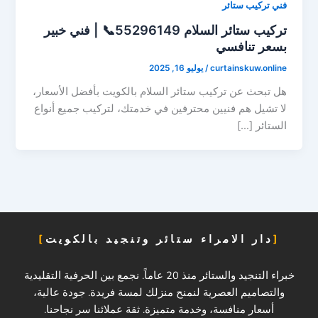
فني تركيب ستائر
تركيب ستائر السلام 55296149📞 | فني خبير
بسعر تنافسي
curtainskuw.online
/
يوليو 16, 2025
هل تبحث عن تركيب ستائر السلام بالكويت بأفضل الأسعار،
لا تشيل هم فنيين محترفين في خدمتك، لتركيب جميع أنواع
الستائر […]
دار الامراء ستائر وتنجيد بالكويت
خبراء التنجيد والستائر منذ 20 عاماً. نجمع بين الحرفية التقليدية
والتصاميم العصرية لنمنح منزلك لمسة فريدة. جودة عالية،
أسعار منافسة، وخدمة متميزة. ثقة عملائنا سر نجاحنا.