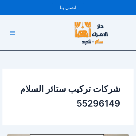
خطي
اتصـل بنا
لى
لمحتوى
شركات تركيب ستائر السلام
55296149