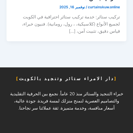
curtainskuw.online
/
نوفمبر 16, 2025
تركيب ستائر: خدمة تركيب ستائر احترافية في الكويت
لجميع الأنواع (كلاسيكية، ، رول، رومانية). فنيون خبراء،
قياس دقيق، تثبيت آمن، […]
دار الامراء ستائر وتنجيد بالكويت
خبراء التنجيد والستائر منذ 20 عاماً. نجمع بين الحرفية التقليدية
والتصاميم العصرية لنمنح منزلك لمسة فريدة. جودة عالية،
أسعار منافسة، وخدمة متميزة. ثقة عملائنا سر نجاحنا.