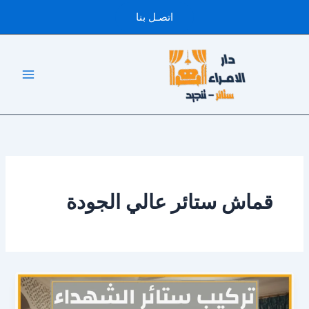
خطي
اتصـل بنا
لى
لمحتوى
قماش ستائر عالي الجودة