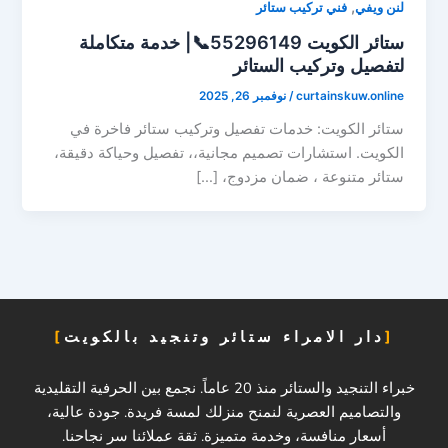
,
لنن ويفي
فني تركيب ستائر
ستائر الكويت 55296149📞| خدمة متكاملة
لتفصيل وتركيب الستائر
curtainskuw.online
/
نوفمبر 26, 2025
ستائر الكويت: خدمات تفصيل وتركيب ستائر فاخرة في
الكويت. استشارات تصميم مجانية،، تفصيل وحياكة دقيقة،
ستائر متنوعة ، ضمان مزدوج، […]
دار الامراء ستائر وتنجيد بالكويت
خبراء التنجيد والستائر منذ 20 عاماً. نجمع بين الحرفية التقليدية
والتصاميم العصرية لنمنح منزلك لمسة فريدة. جودة عالية،
أسعار منافسة، وخدمة متميزة. ثقة عملائنا سر نجاحنا.